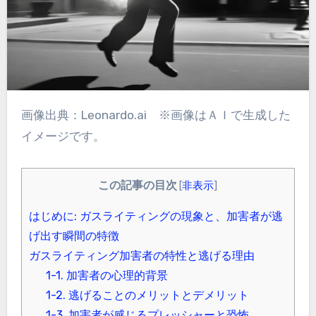
画像出典：Leonardo.ai ※画像はＡＩで生成した
イメージです。
この記事の目次
[
非表示
]
はじめに: ガスライティングの現象と、加害者が逃
げ出す瞬間の特徴
ガスライティング加害者の特性と逃げる理由
1-1. 加害者の心理的背景
1-2. 逃げることのメリットとデメリット
1-3. 加害者が感じるプレッシャーと恐怖